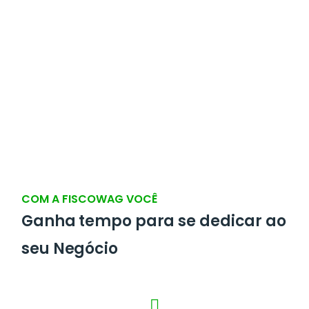
Verificarmos lançamentos e analisamos se as transações
da sua empresa estão sendo feitas corretamente. Além
disso, levantamos possíveis créditos aos quais a empresa
tenha direito e não tenha conhecimento.
COM A FISCOWAG VOCÊ
Ganha tempo para se dedicar ao
seu Negócio