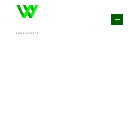
Deixe toda
burocracia contábil
e fiscal da sua
empresa por nossa
conta